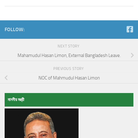
FOLLOW:
NEXT STORY
Mahamudul Hasan Limon, External Bangladesh Leave.
PREVIOUS STORY
NOC of Mahmudul Hasan Limon
মাননীয় মন্ত্রী