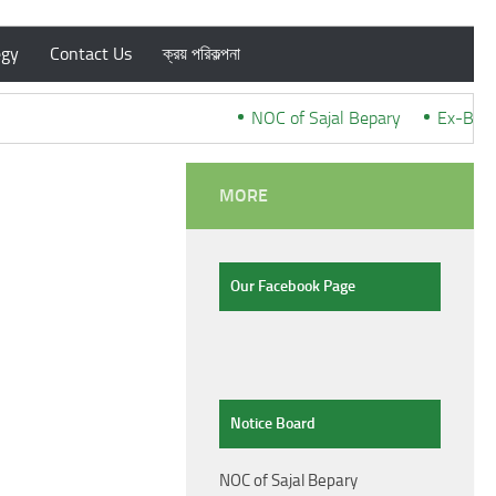
egy
Contact Us
ক্রয় পরিকল্পনা
NOC of Sajal Bepary
***
Ex-Bangl
MORE
Our Facebook Page
Notice Board
NOC of Sajal Bepary