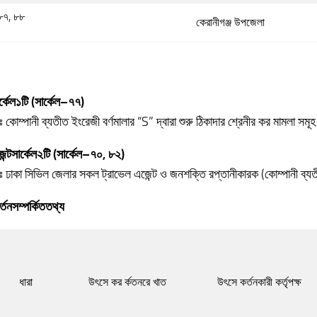
৮৭, ৮৮
কেরানীগঞ্জ উপজেলা
র্কেল
১টি
(
সার্কেল
–
৭৭
)
ঃ কোম্পানী ব্যতীত ইংরেজী বর্ণমালার “S” দ্বারা শুরু ঠিকাদার শ্রেনীর কর মামলা সমূ
ন্ট
সার্কেল
২টি
(
সার্কেল
–
৭০
,
৮২
)
রঃ ঢাকা সিভিল জেলার সকল ট্রাভেল এজেন্ট ও জনশক্তি রপ্তানীকারক (কোম্পানী ব্য
র্তন
সম্পর্কিত
তথ্য
ধারা
উৎসে কর র্কতনরে খাত
উৎসে কর্তনকারী কর্তৃপক্ষ