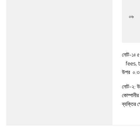
০৬
নোট-১ঃ ৫২
fees, tr
উপর ০.৩
নোট-২: উ
কোম্পানী
ব্যক্তির