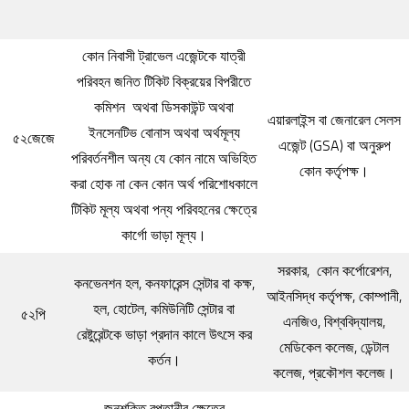
কোন নিবাসী ট্রাভেল এজেন্টকে যাত্রী
পরিবহন জনিত টিকিট বিক্রয়ের বিপরীতে
কমিশন অথবা ডিসকাউন্ট অথবা
এয়ারলাইন্স বা জেনারেল সেলস
ইনসেনটিভ বোনাস অথবা অর্থমূল্য
৫২জেজে
এজেন্ট (GSA) বা অনুরুপ
পরিবর্তনশীল অন্য যে কোন নামে অভিহিত
কোন কর্তৃপক্ষ।
করা হোক না কেন কোন অর্থ পরিশোধকালে
টিকিট মূল্য অথবা পন্য পরিবহনের ক্ষেত্রে
কার্গো ভাড়া মূল্য।
সরকার, কোন কর্পোরেশন,
কনভেনশন হল, কনফারেন্স সেন্টার বা কক্ষ,
আইনসিদ্ধ কর্তৃপক্ষ, কোম্পানী,
হল, হোটেল, কমিউনিটি সেন্টার বা
৫২পি
এনজিও, বিশ্ববিদ্যালয়,
রেষ্টুরেন্টকে ভাড়া প্রদান কালে উৎসে কর
মেডিকেল কলেজ, ডেন্টাল
কর্তন।
কলেজ, প্রকৌশল কলেজ।
জনশক্তি রপ্তানীর ক্ষেত্রে