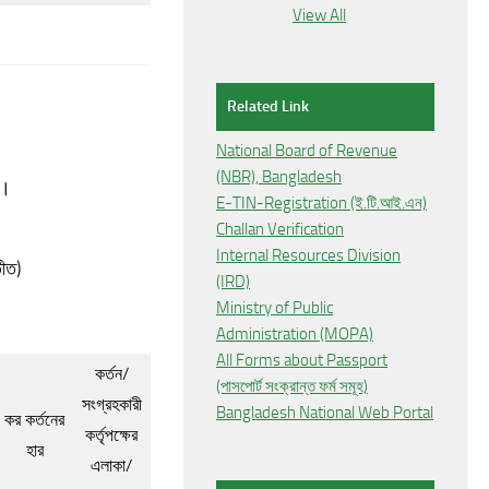
View All
Related Link
National Board of Revenue
(NBR), Bangladesh
হ।
E-TIN-Registration (ই.টি.আই.এন)
Challan Verification
Internal Resources Division
তীত)
(IRD)
Ministry of Public
Administration (MOPA)
All Forms about Passport
কর্তন/
(পাসপোর্ট সংক্রান্ত ফর্ম সমূহ)
সংগ্রহকারী
Bangladesh National Web Portal
কর কর্তনের
কর্তৃপক্ষের
হার
এলাকা/