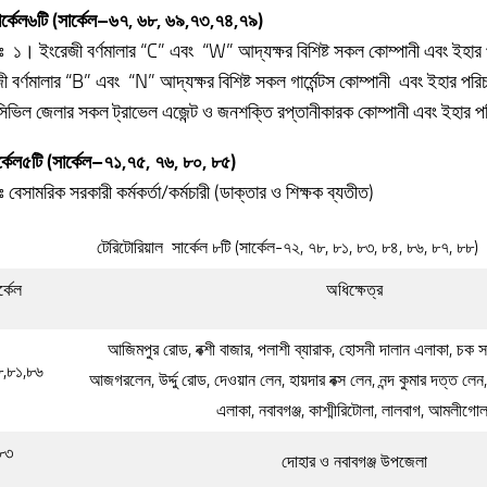
র্কেল
৬টি
(
সার্কেল
–
৬৭
,
৬৮
,
৬৯
,
৭৩
,
৭৪
,
৭৯
)
রঃ ১। ইংরেজী বর্ণমালার “C” এবং “W” আদ্যক্ষর বিশিষ্ট সকল কোম্পানী এবং ইহ
 বর্ণমালার “B” এবং “N” আদ্যক্ষর বিশিষ্ট সকল গার্মেন্টস কোম্পানী এবং ইহার প
িভিল জেলার সকল ট্রাভেল এজেন্ট ও জনশক্তি রপ্তানীকারক কোম্পানী এবং ইহার
্কেল
৫টি
(
সার্কেল
–
৭১
,
৭৫
,
৭৬
,
৮০
,
৮৫
)
ঃ বেসামরিক সরকারী কর্মকর্তা/কর্মচারী (ডাক্তার ও শিক্ষক ব্যতীত)
টেরিটোরিয়াল সার্কেল ৮টি (সার্কেল-৭২, ৭৮, ৮১, ৮৩, ৮৪, ৮৬, ৮৭, ৮৮)
র্কেল
অধিক্ষেত্র
আজিমপুর রোড, বক্শী বাজার, পলাশী ব্যারাক, হোসনী দালান এলাকা, চক সার
৮,৮১,৮৬
আজগরলেন, উর্দ্দু রোড, দেওয়ান লেন, হায়দার বক্স লেন, নন্দ কুমার দত্ত লে
এলাকা, নবাবগঞ্জ, কাশ্মীরিটোলা, লালবাগ, আমলীগোল
৮৩
দোহার ও নবাবগঞ্জ উপজেলা