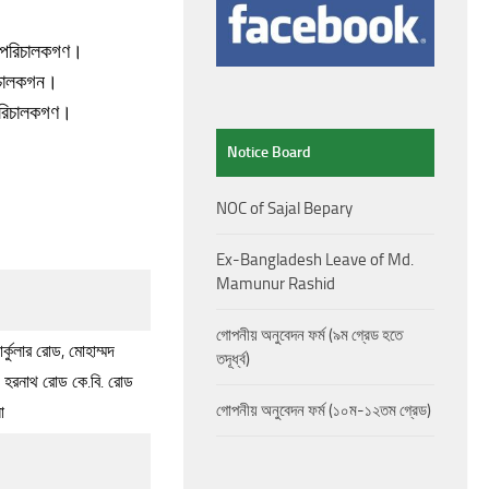
ার পরিচালকগণ।
রিচালকগন।
 পরিচালকগণ।
Notice Board
NOC of Sajal Bepary
Ex-Bangladesh Leave of Md.
Mamunur Rashid
গোপনীয় অনুবেদন ফর্ম (৯ম গ্রেড হতে
্কুলার রোড, মোহাম্মদ
তদূর্ধ্ব)
ন, হরনাথ রোড কে.বি. রোড
গোপনীয় অনুবেদন ফর্ম (১০ম-১২তম গ্রেড)
া