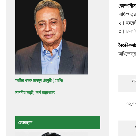
কোম্পানী
সা
অধিক্ষেত্
২। ইংরেজী
৩। ঢাকা স
বৈতনিক
সার
অধিক্ষেত্র
আমির খসরু মাহমুদ চৌধুরী (এমপি)
সা
মাননীয় মন্ত্রী, অর্থ মন্ত্রণালয়
৭২,৭
চেয়ারম্যান