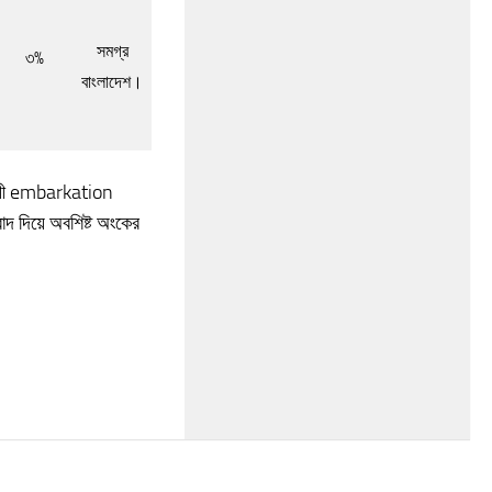
সমগ্র
৩%
বাংলাদেশ।
ুযায়ী embarkation
 দিয়ে অবশিষ্ট অংকের