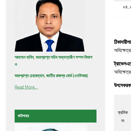
৮৪, 
ঠিকাদারী
সা
অধিক্ষেত্র
আহসান হাবিব, ভারপ্রাপ্ত সচিব অভ্যন্তরীণ সম্পদ বিভাগ
ট্রাভেল
এজে
ও
অধিক্ষেত্
ভারপ্রাপ্ত চেয়ারম্যান, জাতীয় রাজস্ব বোর্ড (এনবিআর)
উৎসে
কর
ক
Read More…
ক্রমিক
কমিশনার
নং