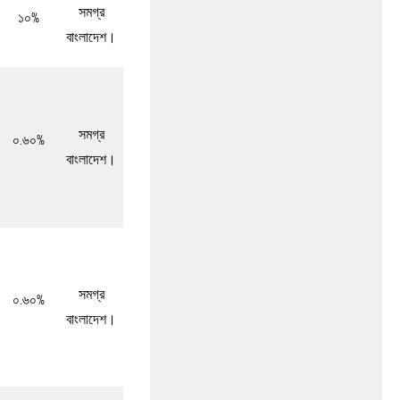
সমগ্র
১০%
বাংলাদেশ।
সমগ্র
০.৬০%
বাংলাদেশ।
সমগ্র
০.৬০%
বাংলাদেশ।