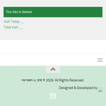
This Site Is Visited
Visit Today :
_
Total Visit :
_
কর অঞ্চল-৪, ঢাকা © 2026. All Rights Reserved.
Designed & Developed by: