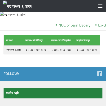
Skip to content
NOC of Sajal Bepary
***
Ex-Ba
কর অঞ্চল
আয়কর-কোম্পানীসমূহ
আয়কর-কোম্পানী ব্যতীত
অন্যান্য ফি সমূহ
কর অঞ্চল-৪, ঢাকা
১-১১৪১-০০১৫-০১০১
১-১১৪১-০০১৫-০১১১
১-১১৪১-০০১৫-১৮৭৬
FOLLOW:
মাননীয় মন্ত্রী