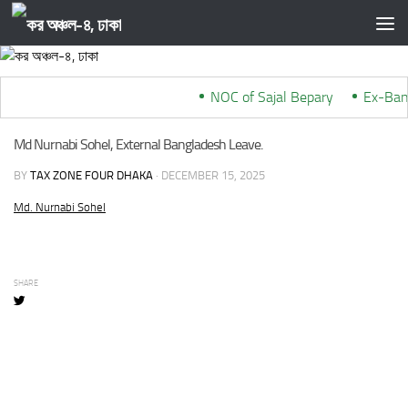
Skip to content
NOC of Sajal Bepary
***
Ex-Bang
Md Nurnabi Sohel, External Bangladesh Leave.
BY
TAX ZONE FOUR DHAKA
·
DECEMBER 15, 2025
Md. Nurnabi Sohel
SHARE