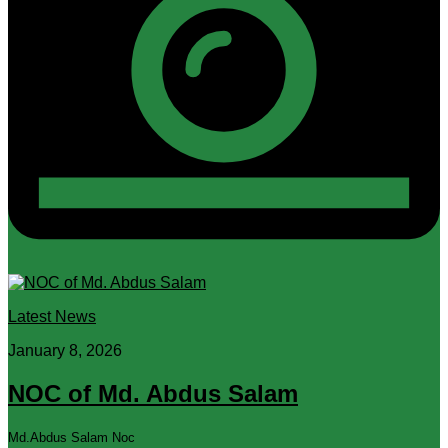
Latest News
January 8, 2026
NOC of Md. Abdus Salam
Md.Abdus Salam Noc