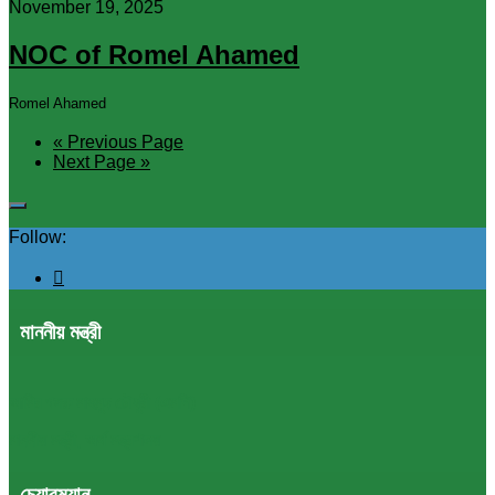
November 19, 2025
NOC of Romel Ahamed
Romel Ahamed
« Previous Page
Next Page »
Follow:
মাননীয় মন্ত্রী
আমির খসরু মাহমুদ চৌধুরী (এমপি)
মাননীয় মন্ত্রী, অর্থ মন্ত্রণালয়
চেয়ারম্যান