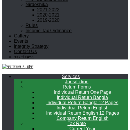
Nirdeshika
2021-2022
2020-2021
2019-2020
Rules
Income Tax Ordinance
Gallery
Events
Integrity Strategy
Contact Us
ক্রয় পরিকল্পনা
Services
Jurisdiction
Return Forms
Individual Return One Page
Individual Return Bangla
Individual Return Bangla 12 Pages
Individual Return English
Individual Return English 12 Pages
Company Return English
Tax Rate
Current Year