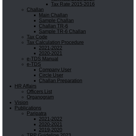
Tax Rate 2015-2016
Challan
Main Challan
Sample Challan
Challan TR-6
Sample TR-6 Challan
Tax Code
Tax Calculation Procedure
2021-2022
2020-2021
e-TDS Manual
e-TDS
Company User
Circle User
Challan Preparation
HR Affairs
Officers List
Organogram
Vision
Publications
Paripatra
2021-2022
2020-2021
2019-2020
TRP Guideline 2023