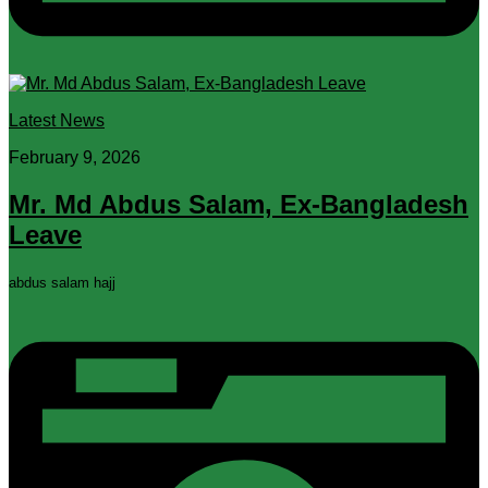
Latest News
February 9, 2026
Mr. Md Abdus Salam, Ex-Bangladesh
Leave
abdus salam hajj