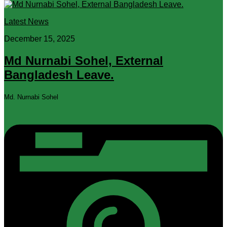
Latest News
December 15, 2025
Md Nurnabi Sohel, External
Bangladesh Leave.
Md. Nurnabi Sohel