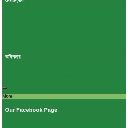
আহসান হাবিব, ভারপ্রাপ্ত সচিব অভ্যন্তরীণ সম্পদ বিভাগ
ও
ভারপ্রাপ্ত চেয়ারম্যান, জাতীয় রাজস্ব বোর্ড (এনবিআর)
Read More…
কমিশনার
সেলিনা সুলতানা, কর কমিশনার, কর অঞ্চল-৪, ঢাকা।
More
Our Facebook Page