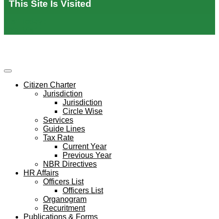
This Site Is Visited
Visit Today :
_
Total Visit :
_
Citizen Charter
Jurisdiction
Jurisdiction
Circle Wise
Services
Guide Lines
Tax Rate
Current Year
Previous Year
NBR Directives
HR Affairs
Officers List
Officers List
Organogram
Recuritment
Publications & Forms