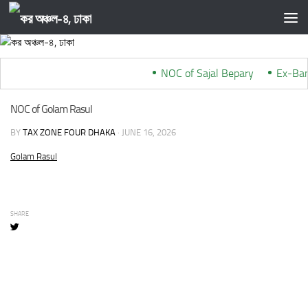
Skip to content
NOC of Sajal Bepary
***
Ex-Ban
NOC of Golam Rasul
BY
TAX ZONE FOUR DHAKA
·
JUNE 16, 2026
Golam Rasul
SHARE