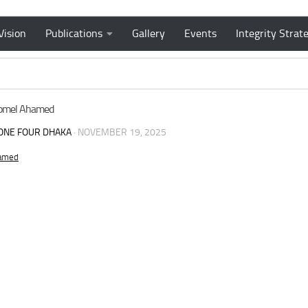
Vision
Publications
Gallery
Events
Integrity Strat
omel Ahamed
ONE FOUR DHAKA
·
NOVEMBER 19, 2025
amed