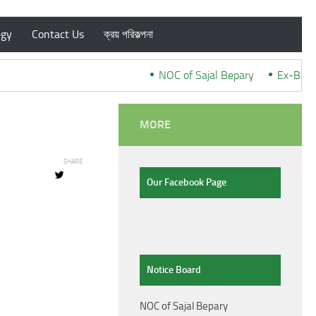
egy
Contact Us
ক্রয় পরিকল্পনা
NOC of Sajal Bepary
***
Ex-Bangl
MORE
SHARE
Our Facebook Page
Notice Board
NOC of Sajal Bepary