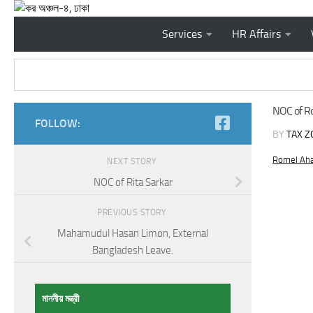
Skip to content
Services
HR Affairs
NOC of R
FOLLOW:
BY
TAX Z
Romel Ah
NEXT STORY
NOC of Rita Sarkar
PREVIOUS STORY
Mahamudul Hasan Limon, External
Bangladesh Leave.
মাননীয় মন্ত্রী