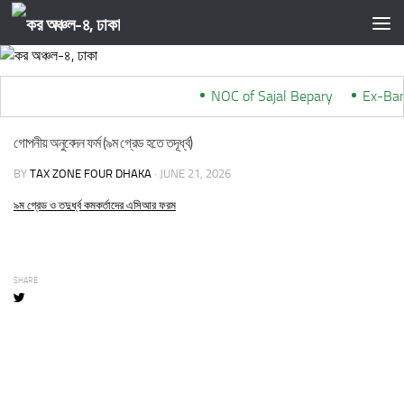
Skip to content
NOC of Sajal Bepary
***
Ex-Ban
গোপনীয় অনুবেদন ফর্ম (৯ম গ্রেড হতে তদূর্ধ্ব)
BY
TAX ZONE FOUR DHAKA
·
JUNE 21, 2026
৯ম গ্রেড ও তদুর্ধ্ব কমকর্তাদের এসিআর ফরম
SHARE