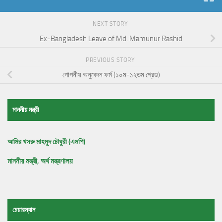
NEXT STORY
Ex-Bangladesh Leave of Md. Mamunur Rashid
PREVIOUS STORY
গোপনীয় অনুবেদন ফর্ম (১০ম-১২তম গ্রেড)
মাননীয় মন্ত্রী
আমির খসরু মাহমুদ চৌধুরী (এমপি)
মাননীয় মন্ত্রী, অর্থ মন্ত্রণালয়
চেয়ারম্যান