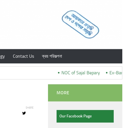
egy
Contact Us
ক্রয় পরিকল্পনা
NOC of Sajal Bepary
***
Ex-Banglad
MORE
SHARE
Our Facebook Page