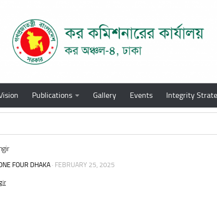
Vision
Publications
Gallery
Events
Integrity Strat
gir
ONE FOUR DHAKA
·
FEBRUARY 25, 2025
ir