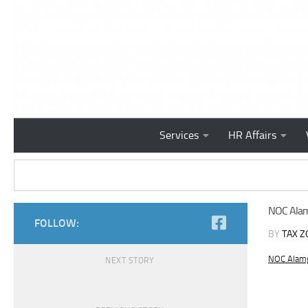
Skip to content
Services
HR Affairs
NOC Alam
FOLLOW:
BY
TAX Z
NOC Alamg
NEXT STORY